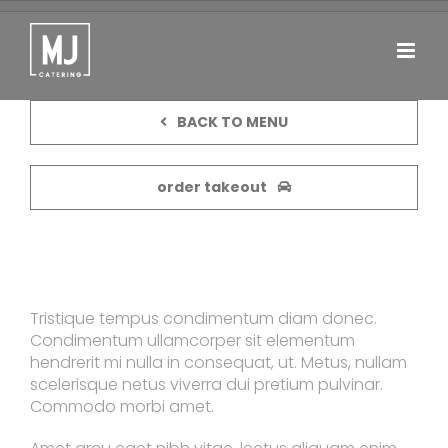
Passer
au
contenu
BACK TO MENU
order takeout
Steamed mussles
Tristique tempus condimentum diam donec.
Condimentum ullamcorper sit elementum
hendrerit mi nulla in consequat, ut. Metus, nullam
scelerisque netus viverra dui pretium pulvinar.
Commodo morbi amet.