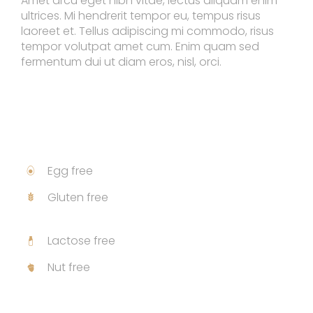
Amet arcu eget nibh vitae, lectus aliquam enim
ultrices. Mi hendrerit tempor eu, tempus risus
laoreet et. Tellus adipiscing mi commodo, risus
tempor volutpat amet cum. Enim quam sed
fermentum dui ut diam eros, nisl, orci.
Allergen Info
Egg free
Gluten free
Lactose free
Nut free