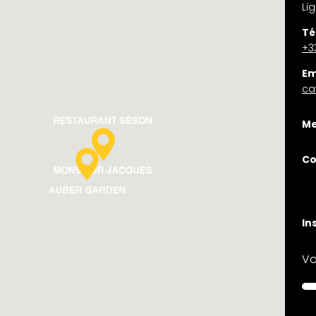
Li
Té
+33
Em
ca
Me
Co
In
Vo