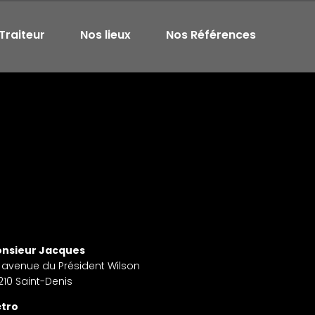
Traiteur
Nos lieux
Nos Références
nsieur Jacques
 avenue du Président Wilson
210 Saint-Denis
tro